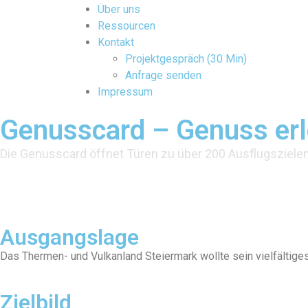
Über uns
Ressourcen
Kontakt
Projektgespräch (30 Min)
Anfrage senden
Impressum
Genusscard – Genuss erl
Die Genusscard öffnet Türen zu über 200 Ausflugsziele
Region:
Gäste/Jahr:
Leistungsträger:
Seit:
Steiermark
> 800.000
200+
2012
Ausgangslage
Das Thermen- und Vulkanland Steiermark wollte sein vielfältig
Zielbild