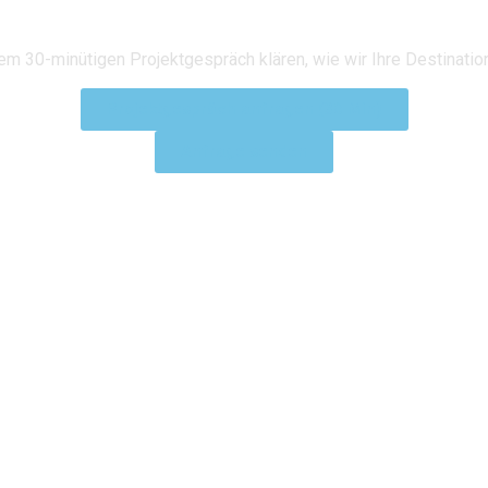
em 30-minütigen Projektgespräch klären, wie wir Ihre Destinatio
Projektgespräch anfragen (30 Min)
Anfrage senden